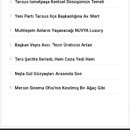
2.
Tarsus İsmetpaşa Kentsel Dönüşümün Temeli
Atıldı
3.
Yeni Parti Tarsus İlçe Başkanlığına Av. Mert
Keleşoğlu Geliyor
4.
Muhteşem Anların Yaşanacağı NUVYA Luxury
Events Tarsus'ta Açıldı
5.
Başkan Veyis Avcı: "İncir Üreticisi Artan
Maliyetler Karşısında Eziliyor"
6.
Ters Şeritte İlerledi, Hem Ceza Yedi Hem
Ehliyetinden Oldu
7.
Nejla Gül Gözyaşları Arasında Son
Yolculuğuna Uğurlandı
8.
Mersin Sinema Ofisi'nin Kesilmiş Bir Ağaç Gibi
Filmi Oskar Yolunda