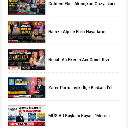
Güldem Eker Akcoşkun Gözyaşları
Arasında Son Yolculuğuna
Uğurlandı
Hamza Alp ile Ebru Hayatlarını
Birleştirdi
Necati Ali Eker'in Acı Günü: Kızı
Güldem Eker Akcoşkun Hayatını
Kaybetti
Zafer Partisi eski İlçe Başkanı İYİ
Parti'ye Transfer oldu
MÜSİAD Başkanı Kayan: "Mersin
İhracatı 7 Ayda 2,3 Milyar Doları
Aştı"