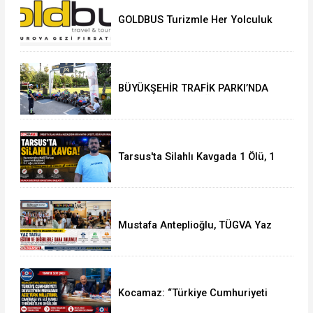
GOLDBUS Turizmle Her Yolculuk
Yeni Bir Keşif
BÜYÜKŞEHİR TRAFİK PARKI’NDA
ÇOCUKLAR HEM EĞLENDİ HEM
ÖĞRENDİ
Tarsus'ta Silahlı Kavgada 1 Ölü, 1
Yaralı
Mustafa Anteplioğlu, TÜGVA Yaz
Okulları'nı Ziyaret Etti
Kocamaz: “Türkiye Cumhuriyeti
Devleti’nin Muhatabı Aziz Türk