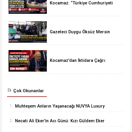
Kocamaz: “Türkiye Cumhuriyeti
Devleti’nin Muhatabı Aziz Türk
Milletidir”
Gazeteci Duygu Öksüz Mersin
Mezitli'de Toprağa Verildi
Kocamaz'dan İktidara Çağrı:
"Üreticiyi Yaban Domuzlarının
Gazabından Kurtarın"
Çok Okunanlar
1.
Muhteşem Anların Yaşanacağı NUVYA Luxury
Events Tarsus'ta Açıldı
2.
Necati Ali Eker'in Acı Günü: Kızı Güldem Eker
Akcoşkun Hayatını Kaybetti