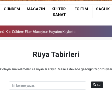
Günü: Kızı Güldem Eker Akcoşkun Hayatını Kaybetti
GÜNDEM
MAGAZİN
KÜLTÜR-
EĞİTİM
SAĞLIK
 Gözyaşları Arasında Son Yolculuğuna Uğurlandı
SANAT
larını Birleştirdi
Günü: Kızı Güldem Eker Akcoşkun Hayatını Kaybetti
 Gözyaşları Arasında Son Yolculuğuna Uğurlandı
Rüya Tabirleri
olayın ana kelimeleri ile rüyanızı arayın. Mesela devede gezdiğinizi gördüyse
Bul