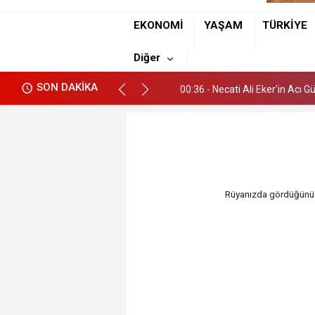
00:36 - Necati Ali Eker'in Acı 
EKONOMİ
YAŞAM
TÜRKİYE
22:13 - Güldem Eker Akcoşkun
Diğer
01:09 - Hamza Alp ile Ebru Hayat
SON DAKİKA
00:36 - Necati Ali Eker'in Acı 
22:13 - Güldem Eker Akcoşkun
Rüyanızda gördüğünüz 