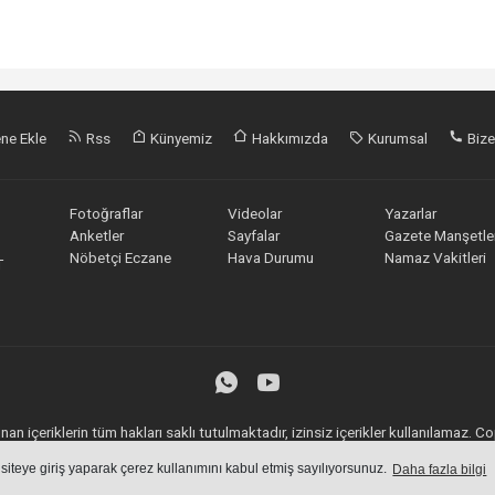
ne Ekle
Rss
Künyemiz
Hakkımızda
Kurumsal
Bize
Fotoğraflar
Videolar
Yazarlar
Anketler
Sayfalar
Gazete Manşetler
Nöbetçi Eczane
Hava Durumu
Namaz Vakitleri
T
an içeriklerin tüm hakları saklı tutulmaktadır, izinsiz içerikler kullanılamaz.
Haber Yazılımı:
Web Aksiyon
 siteye giriş yaparak çerez kullanımını kabul etmiş sayılıyorsunuz.
Daha fazla bilgi
haber yazılımı
haber paketi
haber scripti
haber yazılım
haber script