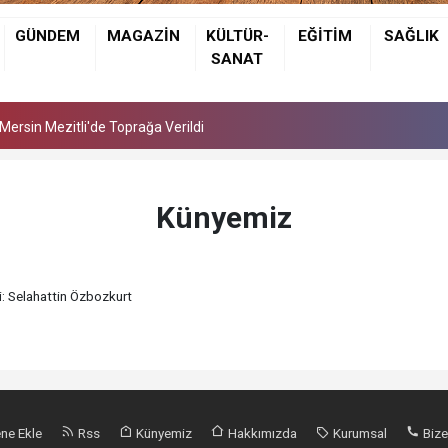
GÜNDEM
MAGAZİN
KÜLTÜR-
EĞİTİM
SAĞLIK
ersin Mezitli'de Toprağa Verildi
SANAT
ersin Mezitli'de Toprağa Verildi
ersin Mezitli'de Toprağa Verildi
Künyemiz
: Selahattin Özbozkurt
ne Ekle
Rss
Künyemiz
Hakkımızda
Kurumsal
Bize