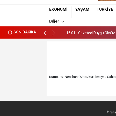
EKONOMİ
YAŞAM
TÜRKİYE
16:01 - Gazeteci Duygu Öksüz M
Diğer
16:01 - Gazeteci Duygu Öksüz M
SON DAKİKA
16:01 - Gazeteci Duygu Öksüz M
Kurucusu: Neslihan Özbozkurt İmtiyaz Sahibi
Site