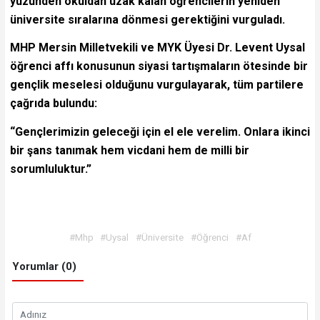
yüzünden okuldan uzak kalan öğrencilerin yeniden
üniversite sıralarına dönmesi gerektiğini vurguladı.
MHP Mersin Milletvekili ve MYK Üyesi Dr. Levent Uysal
öğrenci affı konusunun siyasi tartışmaların ötesinde bir
gençlik meselesi olduğunu vurgulayarak, tüm partilere
çağrıda bulundu:
“Gençlerimizin geleceği için el ele verelim. Onlara ikinci
bir şans tanımak hem vicdani hem de milli bir
sorumluluktur.”
#Mhp
#Uysal
#Üniversite
#Öğrenci
#Af
Yorumlar (0)