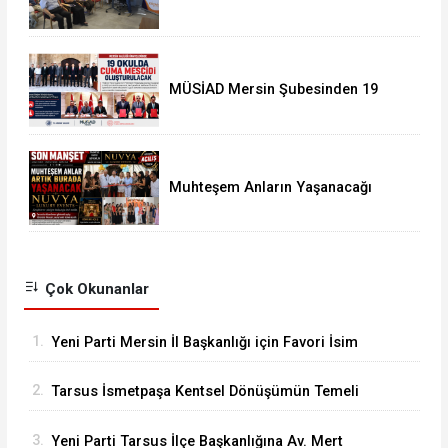
Garaj Mersin'de Dönüşüm
Eğitimlerine Devam
MÜSİAD Mersin Şubesinden 19
Okula Mescid
Muhteşem Anların Yaşanacağı
NUVYA Luxury Events Tarsus'ta
Açıldı
Çok Okunanlar
1.
Yeni Parti Mersin İl Başkanlığı için Favori İsim
Eren Yücesoy
2.
Tarsus İsmetpaşa Kentsel Dönüşümün Temeli
Atıldı
3.
Yeni Parti Tarsus İlçe Başkanlığına Av. Mert