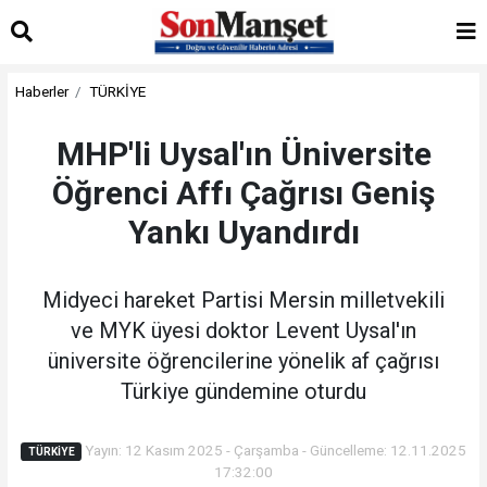
Haberler
TÜRKİYE
MHP'li Uysal'ın Üniversite
Öğrenci Affı Çağrısı Geniş
Yankı Uyandırdı
Midyeci hareket Partisi Mersin milletvekili
ve MYK üyesi doktor Levent Uysal'ın
üniversite öğrencilerine yönelik af çağrısı
Türkiye gündemine oturdu
Yayın: 12 Kasım 2025 - Çarşamba - Güncelleme: 12.11.2025
TÜRKİYE
17:32:00