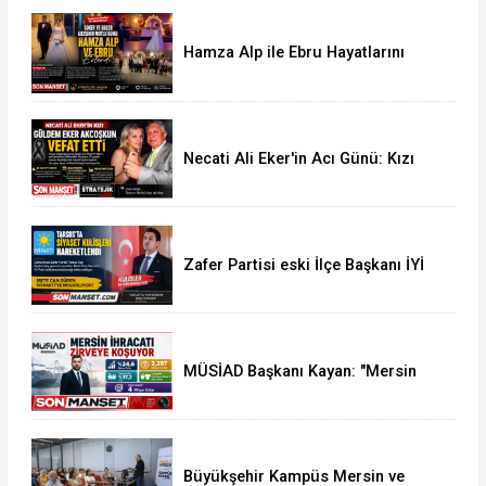
Hamza Alp ile Ebru Hayatlarını
Birleştirdi
Necati Ali Eker'in Acı Günü: Kızı
Güldem Eker Akcoşkun Hayatını
Kaybetti
Zafer Partisi eski İlçe Başkanı İYİ
Parti'ye Transfer oldu
MÜSİAD Başkanı Kayan: "Mersin
İhracatı 7 Ayda 2,3 Milyar Doları
Aştı"
Büyükşehir Kampüs Mersin ve