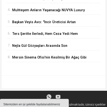
Keleşoğlu Geliyor
4.
Muhteşem Anların Yaşanacağı NUVYA Luxury
Events Tarsus'ta Açıldı
5.
Başkan Veyis Avcı: "İncir Üreticisi Artan
Maliyetler Karşısında Eziliyor"
6.
Ters Şeritte İlerledi, Hem Ceza Yedi Hem
Ehliyetinden Oldu
7.
Nejla Gül Gözyaşları Arasında Son
Yolculuğuna Uğurlandı
8.
Mersin Sinema Ofisi'nin Kesilmiş Bir Ağaç Gibi
Filmi Oskar Yolunda
Sitemizde bulunan içeriklerin tüm hakları saklı tutulmaktadır, izinsiz içerikler
Sitemizden en iyi şekilde faydalanabilmeniz