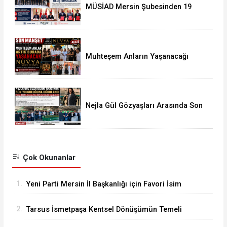
MÜSİAD Mersin Şubesinden 19
Okula Mescid
Muhteşem Anların Yaşanacağı
NUVYA Luxury Events Tarsus'ta
Açıldı
Nejla Gül Gözyaşları Arasında Son
Yolculuğuna Uğurlandı
Çok Okunanlar
1.
Yeni Parti Mersin İl Başkanlığı için Favori İsim
Eren Yücesoy
2.
Tarsus İsmetpaşa Kentsel Dönüşümün Temeli
Atıldı