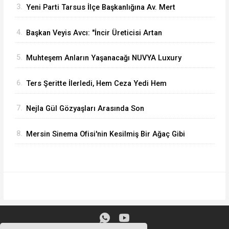
3.
Yeni Parti Tarsus İlçe Başkanlığına Av. Mert
Keleşoğlu Geliyor
4.
Başkan Veyis Avcı: "İncir Üreticisi Artan
Maliyetler Karşısında Eziliyor"
5.
Muhteşem Anların Yaşanacağı NUVYA Luxury
Events Tarsus'ta Açıldı
6.
Ters Şeritte İlerledi, Hem Ceza Yedi Hem
Ehliyetinden Oldu
7.
Nejla Gül Gözyaşları Arasında Son
Yolculuğuna Uğurlandı
8.
Mersin Sinema Ofisi'nin Kesilmiş Bir Ağaç Gibi
Filmi Oskar Yolunda