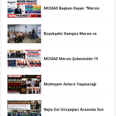
MÜSİAD Başkanı Kayan: "Mersin
İhracatı 7 Ayda 2,3 Milyar Doları
Aştı"
Büyükşehir Kampüs Mersin ve
Garaj Mersin'de Dönüşüm
Eğitimlerine Devam
MÜSİAD Mersin Şubesinden 19
Okula Mescid
Muhteşem Anların Yaşanacağı
NUVYA Luxury Events Tarsus'ta
Açıldı
Nejla Gül Gözyaşları Arasında Son
Yolculuğuna Uğurlandı