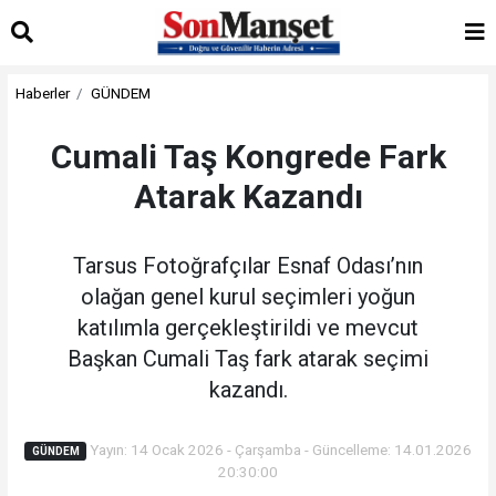
Haberler
GÜNDEM
Cumali Taş Kongrede Fark
Atarak Kazandı
Tarsus Fotoğrafçılar Esnaf Odası’nın
olağan genel kurul seçimleri yoğun
katılımla gerçekleştirildi ve mevcut
Başkan Cumali Taş fark atarak seçimi
kazandı.
Yayın: 14 Ocak 2026 - Çarşamba - Güncelleme: 14.01.2026
GÜNDEM
20:30:00