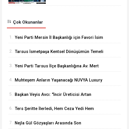
Çok Okunanlar
1.
Yeni Parti Mersin İl Başkanlığı için Favori İsim
Eren Yücesoy
2.
Tarsus İsmetpaşa Kentsel Dönüşümün Temeli
Atıldı
3.
Yeni Parti Tarsus İlçe Başkanlığına Av. Mert
Keleşoğlu Geliyor
4.
Muhteşem Anların Yaşanacağı NUVYA Luxury
Events Tarsus'ta Açıldı
5.
Başkan Veyis Avcı: "İncir Üreticisi Artan
Maliyetler Karşısında Eziliyor"
6.
Ters Şeritte İlerledi, Hem Ceza Yedi Hem
Ehliyetinden Oldu
7.
Nejla Gül Gözyaşları Arasında Son