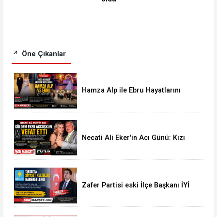
Öne Çıkanlar
Hamza Alp ile Ebru Hayatlarını
Birleştirdi
Necati Ali Eker'in Acı Günü: Kızı
Güldem Eker Akcoşkun Hayatını
Kaybetti
Zafer Partisi eski İlçe Başkanı İYİ
Parti'ye Transfer oldu