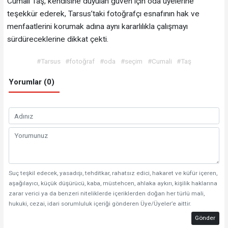
Cumali Taş, kendisine duyulan güven için oda üyelerine
teşekkür ederek, Tarsus’taki fotoğrafçı esnafının hak ve
menfaatlerini korumak adına aynı kararlılıkla çalışmayı
sürdüreceklerine dikkat çekti.
#Tarsus
#fotoğraf
#oda
#seçim
#Cumali
#Taş
Yorumlar (0)
Suç teşkil edecek, yasadışı, tehditkar, rahatsız edici, hakaret ve küfür içeren,
aşağılayıcı, küçük düşürücü, kaba, müstehcen, ahlaka aykırı, kişilik haklarına
zarar verici ya da benzeri niteliklerde içeriklerden doğan her türlü mali,
hukuki, cezai, idari sorumluluk içeriği gönderen Üye/Üyeler’e aittir.
Gönder