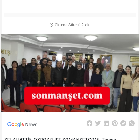
Okuma Süresi: 2 dk.
SELAHATTİN ÖZBOZKURT SOMANŞET.COM- Tarsus