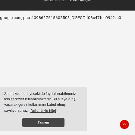
haber yazılımı
haber paketi
haber scripti
haber yazılım
haber script
google.com, pub-4098627515605503, DIRECT, f08c47fec0942fa0
Sitemizden en iyi şekilde faydalanabilmeniz
için çerezler kullanılmaktadır. Bu siteye giriş
yaparak çerez kullanımını kabul etmiş
sayılıyorsunuz.
Daha fazla bilgi
Tamam