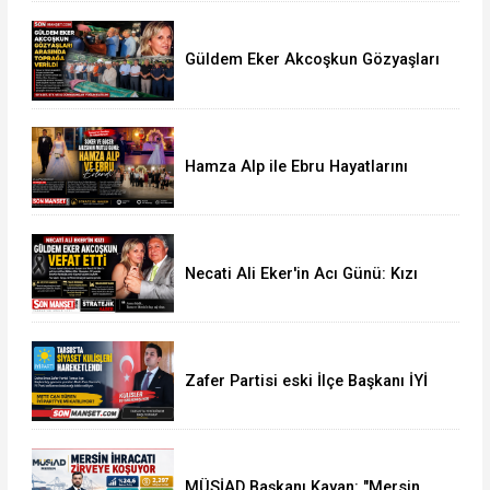
Güldem Eker Akcoşkun Gözyaşları
Arasında Son Yolculuğuna
Uğurlandı
Hamza Alp ile Ebru Hayatlarını
Birleştirdi
Necati Ali Eker'in Acı Günü: Kızı
Güldem Eker Akcoşkun Hayatını
Kaybetti
Zafer Partisi eski İlçe Başkanı İYİ
Parti'ye Transfer oldu
MÜSİAD Başkanı Kayan: "Mersin