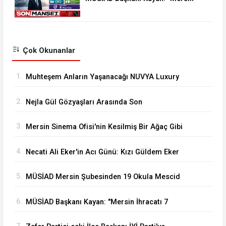
İhracatı 7 Ayda 2,3 Milyar Doları
Aştı"
Çok Okunanlar
1.
Muhteşem Anların Yaşanacağı NUVYA Luxury
Events Tarsus'ta Açıldı
2.
Nejla Gül Gözyaşları Arasında Son
Yolculuğuna Uğurlandı
3.
Mersin Sinema Ofisi'nin Kesilmiş Bir Ağaç Gibi
Filmi Oskar Yolunda
4.
Necati Ali Eker'in Acı Günü: Kızı Güldem Eker
Akcoşkun Hayatını Kaybetti
5.
MÜSİAD Mersin Şubesinden 19 Okula Mescid
6.
MÜSİAD Başkanı Kayan: "Mersin İhracatı 7
Ayda 2,3 Milyar Doları Aştı"