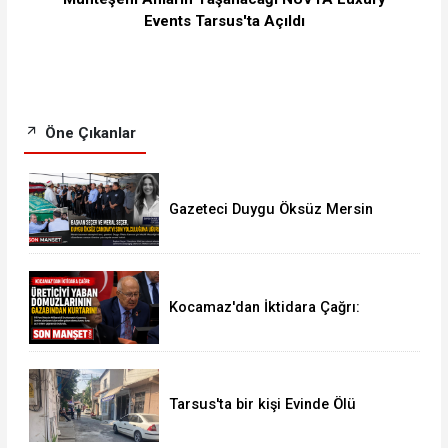
Events Tarsus'ta Açıldı
Öne Çıkanlar
Gazeteci Duygu Öksüz Mersin
Mezitli'de Toprağa Verildi
Kocamaz'dan İktidara Çağrı:
"Üreticiyi Yaban Domuzlarının
Gazabından Kurtarın"
Tarsus'ta bir kişi Evinde Ölü
Bulundu