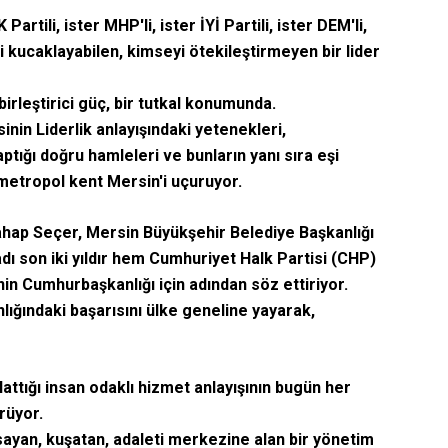
artili, ister MHP'li, ister İYİ Partili, ister DEM'li,
i kucaklayabilen, kimseyi ötekileştirmeyen bir lider
irleştirici güç, bir tutkal konumunda.
inin Liderlik anlayışındaki yetenekleri,
tığı doğru hamleleri ve bunların yanı sıra eşi
metropol kent Mersin'i uçuruyor.
Vahap Seçer, Mersin Büyükşehir Belediye Başkanlığı
adı son iki yıldır hem Cumhuriyet Halk Partisi (CHP)
in Cumhurbaşkanlığı için adından söz ettiriyor.
ığındaki başarısını ülke geneline yayarak,
lattığı insan odaklı hizmet anlayışının bugün her
rüyor.
sayan, kuşatan, adaleti merkezine alan bir yönetim