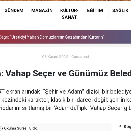
de Ölü Bulundu
GÜNDEM
MAGAZİN
KÜLTÜR-
EĞİTİM
SAĞLIK
ağrı: "Üreticiyi Yaban Domuzlarının Gazabından Kurtarın"
SANAT
de Ölü Bulundu
ağrı: "Üreticiyi Yaban Domuzlarının Gazabından Kurtarın"
08 Kasım 2025 - Cumartesi
: Vahap Seçer ve Günümüz Beled
T ekranlarındaki “Şehir ve Adam” dizisi, bir belediye
rkezindeki karakter, klasik bir idareci değil; şehrin k
vicdanını sırtlamış bir 'Adam'dı.Tıpkı Vahap Seçer gib
Köş
Okuma Süresi: 8 dk.