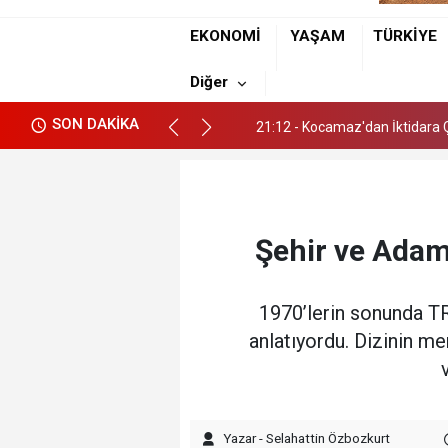
17:18 - Tarsus'ta bir kişi Evin
EKONOMİ
YAŞAM
TÜRKİYE
21:12 - Kocamaz'dan İktidara Ç
Diğer
17:18 - Tarsus'ta bir kişi Evin
SON DAKİKA
21:12 - Kocamaz'dan İktidara Ç
Şehir ve Adam
1970’lerin sonunda TR
anlatıyordu. Dizinin me
Yazar - Selahattin Özbozkurt