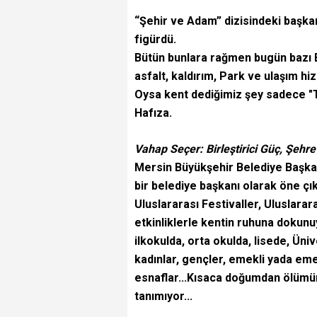
“Şehir ve Adam” dizisindeki başkan
figürdü.
Bütün bunlara rağmen bugün bazı Be
asfalt, kaldırım, Park ve ulaşım hi
Oysa kent dediğimiz şey sadece "Ta
Hafıza.
Vahap Seçer: Birleştirici Güç, Şeh
Mersin Büyükşehir Belediye Başkan
bir belediye başkanı olarak öne çık
Uluslararası Festivaller, Uluslarar
etkinliklerle kentin ruhuna dokunu
ilkokulda, orta okulda, lisede, Ün
kadınlar, gençler, emekli yada emek
esnaflar...Kısaca doğumdan ölümün
tanımıyor...