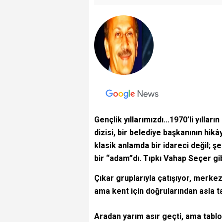
Gençlik yıllarımızdı...1970’li yıll
dizisi, bir belediye başkanının hik
klasik anlamda bir idareci değil; ş
bir “adam”dı. Tıpkı Vahap Seçer gib
Çıkar gruplarıyla çatışıyor, merkez
ama kent için doğrularından asla t
Aradan yarım asır geçti, ama tabl