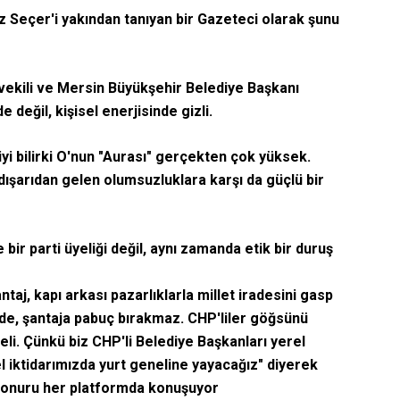
 Seçer'i yakından tanıyan bir Gazeteci olarak şunu
 vekili ve Mersin Büyükşehir Belediye Başkanı
 değil, kişisel enerjisinde gizli.
iyi bilirki O'nun "Aurası" gerçekten çok yüksek.
 dışarıdan gelen olumsuzluklara karşı da güçlü bir
ir parti üyeliği değil, aynı zamanda etik bir duruş
taj, kapı arkası pazarlıklarla millet iradesini gasp
de, şantaja pabuç bırakmaz. CHP'liler göğsünü
i. Çünkü biz CHP'li Belediye Başkanları yerel
 iktidarımızda yurt geneline yayacağız" diyerek
 onuru her platformda konuşuyor